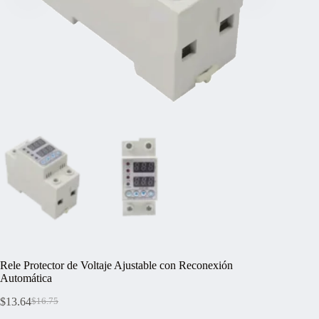
Rele Protector de Voltaje Ajustable con Reconexión
Automática
$
13.64
$
16.75
El
El