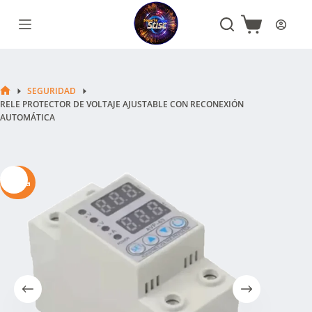
Saltar
al
Carro
contenido
de
compra
SEGURIDAD
INICIO
RELE PROTECTOR DE VOLTAJE AJUSTABLE CON RECONEXIÓN
AUTOMÁTICA
Oferta