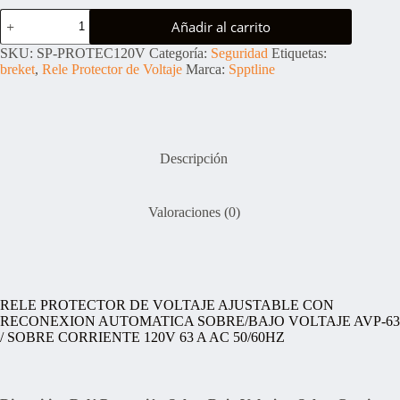
precio
precio
Rele
original
actual
Añadir al carrito
Protector
era:
es:
de
$16.75.
$13.64.
SKU:
SP-PROTEC120V
Categoría:
Seguridad
Etiquetas:
Voltaje
breket
,
Rele Protector de Voltaje
Marca:
Spptline
Ajustable
con
Reconexión
Automática
cantidad
Descripción
Valoraciones (0)
RELE PROTECTOR DE VOLTAJE AJUSTABLE CON
RECONEXION AUTOMATICA SOBRE/BAJO VOLTAJE AVP-63
/ SOBRE CORRIENTE 120V 63 A AC 50/60HZ