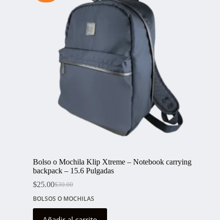
Bolso o Mochila Klip Xtreme – Notebook carrying
backpack – 15.6 Pulgadas
$
25.00
$
30.00
El
El
precio
precio
BOLSOS O MOCHILAS
original
actual
era:
es:
Añadir al carrito