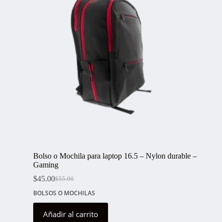
Bolso o Mochila para laptop 16.5 – Nylon durable –
Gaming
$
45.00
$
55.00
El
El
precio
precio
BOLSOS O MOCHILAS
original
actual
era:
es:
Añadir al carrito
$55.00.
$45.00.