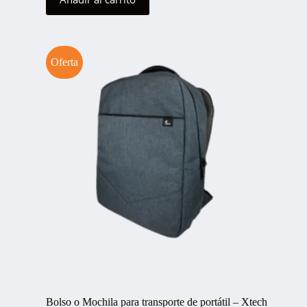
$30.00.
$25.00.
Oferta
Bolso o Mochila para transporte de portátil – Xtech