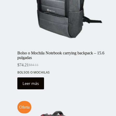
Bolso o Mochila Notebook carrying backpack – 15.6
pulgadas
$
74.21
$
84.11
El
El
precio
precio
BOLSOS O MOCHILAS
original
actual
era:
es:
Leer más
$84.11.
$74.21.
Oferta