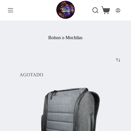
Saltar
al
Carro
contenido
de
compra
Bolsos o Mochilas
AGOTADO