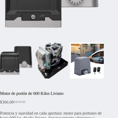
Motor de portón de 600 Kilos Liviano
$
366.00
$
418.00
El
El
precio
precio
Potencia y suavidad en cada apertura: motor para portones de
original
actual
hasta 600 kg, diseño liviano, funcionamiento silencioso y