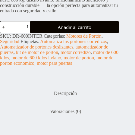
era:
es:
construcción durable — la opción perfecta para automatizar tu
$418.00.
$366.00.
entrada con seguridad y estilo.
Motor
Añadir al carrito
de
portón
SKU:
DR-600INTER
Categorías:
Motores de Portón
,
de
Seguridad
Etiquetas:
Automatiza tus portones corredizos
,
600
Automatizador de portones deslizantes
,
automatizador de
Kilos
puertas
,
kit de motor de porton
,
motor corredizo
,
motor de 600
Liviano
kilos
,
motor de 600 kilos liviano
,
motor de porton
,
motor de
cantidad
porton economico
,
motor para puertas
Descripción
Valoraciones (0)