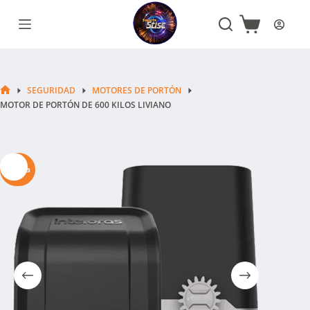
Saltar
al
Carro
contenido
de
compra
SEGURIDAD
MOTORES DE PORTÓN
INICIO
MOTOR DE PORTÓN DE 600 KILOS LIVIANO
Oferta