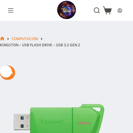
Saltar
al
Carro
contenido
de
compra
COMPUTACIÓN
INICIO
KINGSTON – USB FLASH DRIVE – USB 3.2 GEN 2
Oferta