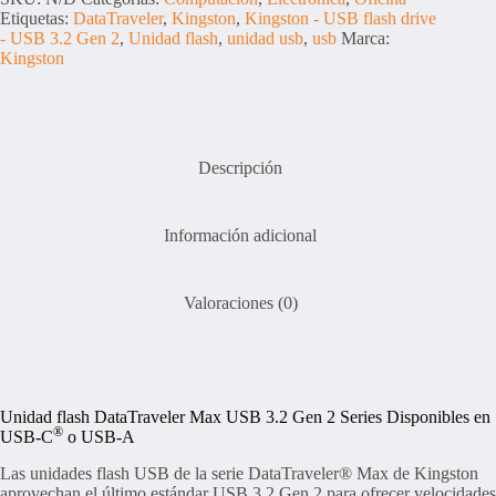
flash
Etiquetas:
DataTraveler
,
Kingston
,
Kingston - USB flash drive
drive
- USB 3.2 Gen 2
,
Unidad flash
,
unidad usb
,
usb
Marca:
-
Kingston
USB
3.2
Gen
2
cantidad
Descripción
Información adicional
Valoraciones (0)
Unidad flash DataTraveler Max USB 3.2 Gen 2 Series
Disponibles en
®
USB-C
o USB-A
Las unidades flash USB de la serie DataTraveler® Max de Kingston
aprovechan el último estándar USB 3.2 Gen 2 para ofrecer velocidades