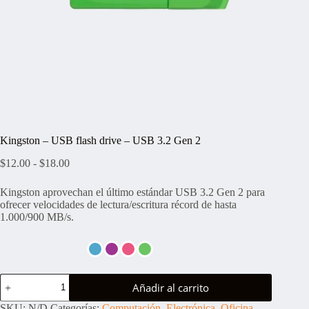
Kingston – USB flash drive – USB 3.2 Gen 2
Rango
$
12.00
-
$
18.00
de
precios:
Kingston aprovechan el último estándar USB 3.2 Gen 2 para
desde
ofrecer velocidades de lectura/escritura récord de hasta
$12.00
1.000/900 MB/s.
hasta
$18.00
Kingston
Añadir al carrito
-
USB
SKU:
N/D
Categorías:
Computación
,
Electrónica
,
Oficina