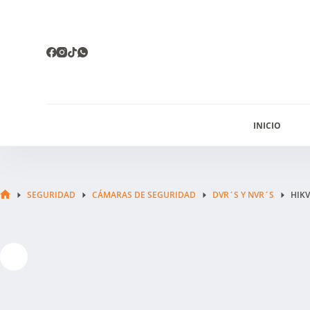
Saltar
al
contenido
INICIO
SEGURIDAD
CÁMARAS DE SEGURIDAD
DVR´S Y NVR´S
HIKV
INICIO