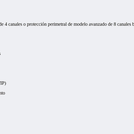
4 canales o protección perimetral de modelo avanzado de 8 canales b
s
IP)
nto