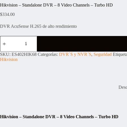
Hikvision – Standalone DVR – 8 Video Channels – Turbo HD
$
334.00
DVR AcuSense H.265 de alto rendimiento
Hikvision
-
Standalone
DVR
SKU:
ES402HIK68
Categorías:
DVR´S y NVR´S
,
Seguridad
Etiquet
-
Hikvision
8
Video
Channels
-
Turbo
HD
Desc
cantidad
Hikvision – Standalone DVR – 8 Video Channels – Turbo HD