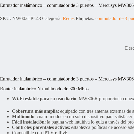
Enrutador inalámbrico – conmutador de 3 puertos – Mercusys MW30
SKU:
NW002TPL43
Categoría:
Redes
Etiquetas:
conmutador de 3 pue
Desc
Enrutador inalámbrico – conmutador de 3 puertos – Mercusys MW30
Router inalámbrico N multimodo de 300 Mbps
Wi-Fi estable para su uso diario
: MW306R proporciona conexion
Cobertura más amplia
: equipado con tres antenas externas de a
Multimodo
: cuatro modos en un solo dispositivo para satisfacer
Fácil instalación
: la página web intuitiva lo guía a través del p
Controles parentales activos
: establezca políticas de acceso ad
Compatible con IPTV e IPv6