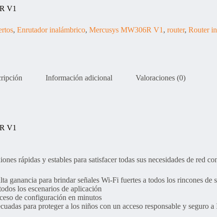
6R V1
rtos
,
Enrutador inalámbrico
,
Mercusys MW306R V1
,
router
,
Router i
ripción
Información adicional
Valoraciones (0)
6R V1
es rápidas y estables para satisfacer todas sus necesidades de red c
lta ganancia para brindar señales Wi-Fi fuertes a todos los rincones de 
 todos los escenarios de aplicación
roceso de configuración en minutos
ecuadas para proteger a los niños con un acceso responsable y seguro a 