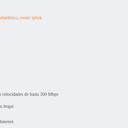
nalambrico
,
router tplink
on velocidades de hasta 300 Mbps
su hogar
Internet.