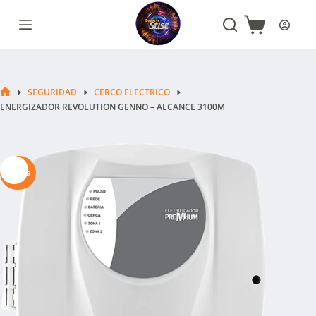
Saltar
al
Carro
contenido
de
compra
SEGURIDAD
CERCO ELECTRICO
INICIO
ENERGIZADOR REVOLUTION GENNO – ALCANCE 3100M
Oferta