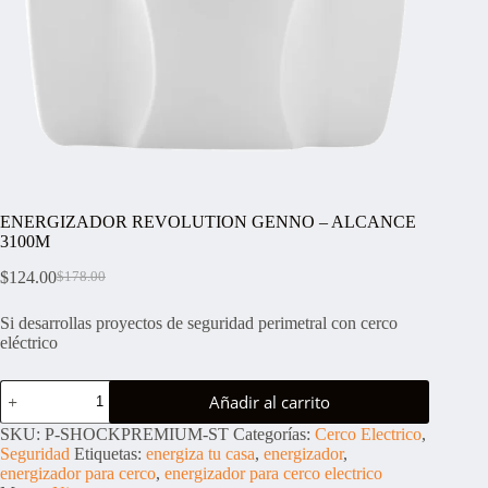
ENERGIZADOR REVOLUTION GENNO – ALCANCE
3100M
$
124.00
$
178.00
El
El
precio
precio
Si desarrollas proyectos de seguridad perimetral con cerco
original
actual
eléctrico
era:
es:
$178.00.
$124.00.
ENERGIZADOR
Añadir al carrito
REVOLUTION
GENNO
SKU:
P-SHOCKPREMIUM-ST
Categorías:
Cerco Electrico
,
–
Seguridad
Etiquetas:
energiza tu casa
,
energizador
,
ALCANCE
energizador para cerco
,
energizador para cerco electrico
3100M