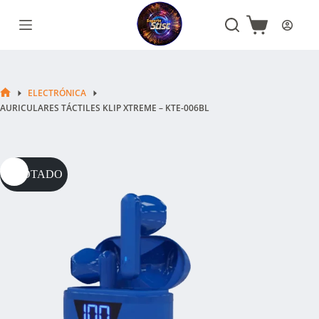
Saltar
al
Carro
contenido
de
compra
ELECTRÓNICA
INICIO
AURICULARES TÁCTILES KLIP XTREME – KTE-006BL
AGOTADO