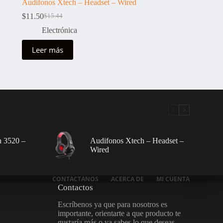
Audifonos Xtech – Headset – Wired
$
11.50
$
15.44
El
El
precio
precio
Electrónica
original
actual
era:
es:
Leer más
$15.44.
$11.50.
on 3520 –
Audifonos Xtech – Headset –
Wired
CONTACTANOS
ACERCA DE
MI CUENTA
Contactos
Escríbenos ya que para nosotros es
importante, orientarte a que producto te
gustaría más o ya sabes lo que deseas.