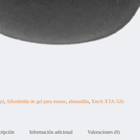
gel
,
Alfombrilla de gel para mouse
,
almuadilla
,
Xtech XTA-526
ripción
Información adicional
Valoraciones (0)