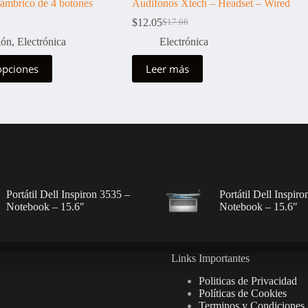
lámbrico de 4 botones
Audifonos Xtech – Headset – Wired
ngo
$
12.05
$
17.66
El
El
precio
precio
ión
,
Electrónica
Electrónica
cios:
original
actual
de
era:
es:
opciones
Leer más
50
$17.66.
$12.05.
ta
50
Portátil Dell Inspiron 3535 –
Portátil Dell Inspir
Notebook – 15.6″
Notebook – 15.6″
Links Importantes
Politicas de Privacidad
Políticas de Cookies
Terminos y Condiciones