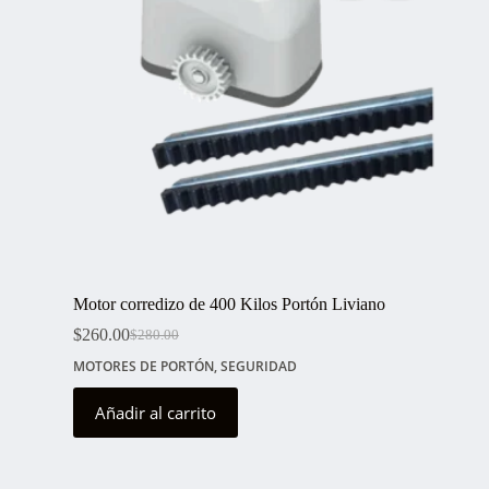
Motor corredizo de 400 Kilos Portón Liviano
$
260.00
$
280.00
El
El
precio
precio
MOTORES DE PORTÓN
,
SEGURIDAD
original
actual
era:
es:
Añadir al carrito
$280.00.
$260.00.