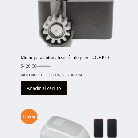
Motor para automatización de puertas GEKO
$
420.00
$
450.00
El
El
precio
precio
MOTORES DE PORTÓN
,
SEGURIDAD
original
actual
era:
es:
Añadir al carrito
$450.00.
$420.00.
Oferta