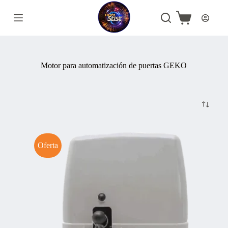
Saltar
al
Carro
contenido
de
compra
Motor para automatización de puertas GEKO
Oferta