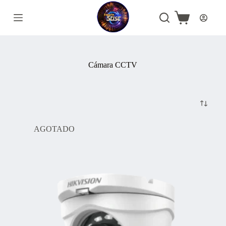
Saltar
al
Carro
contenido
de
compra
Cámara CCTV
AGOTADO